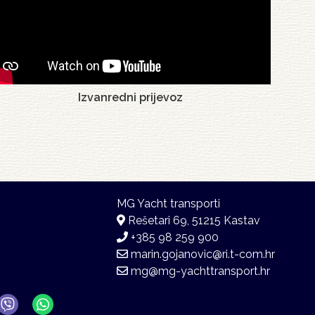
Izvanredni prijevoz
Rešetari 69, 51215 Kastav
+385 98 259 900
marin.gojanovic@ri.t-com.hr
mg@mg-yachttransport.hr