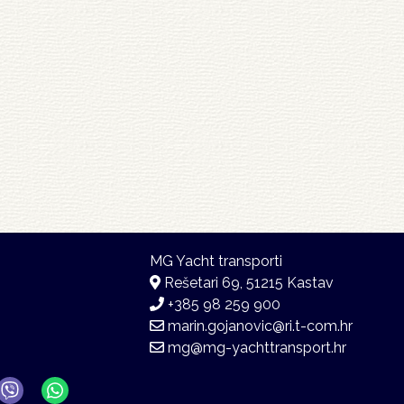
Rešetari 69, 51215 Kastav
+385 98 259 900
marin.gojanovic@ri.t-com.hr
mg@mg-yachttransport.hr