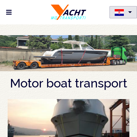
Skoči
na
glavni
sadržaj
Motor boat transport